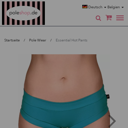
Poleshop.de
Deutsch
Belgien
0
Startseite
Pole Wear
Essential Hot Pants