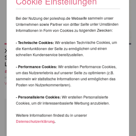
Cookie Einstellungen
Bei der Nutzung der poleshop.de Webseite sammeln unser
Unternehmen sowie Partner von dritter Seite unter Umständen
Informationen in Form von Cookies zu folgenden Zwecken:
- Technische Cookies:
Wir erstellen Technische Cookies, um
die Kernfunktionen der Seite zu ermöglichen und einen
X-Pole Pro XPert
Poledancerka
schnellen Kundenservice bereitzustellen.
Spinning Pole mit X-
Knieschützer©
Lock
42,71 EUR
- Performance Cookies:
Wir erstellen Performance Cookies,
ab 405,71 EUR
inkl. 21 % MwSt. zzgl.
um das Nutzererlebnis auf unserer Seite zu optimieren (z.B.
Versandkosten
inkl. 21 % MwSt. zzgl.
sammeln wir statistische Informationen und ermöglichen das
Versandkosten
Posten von Nutzerkommentaren).
- Personalisierte Cookies:
Wir erstellen Personalisierte
Cookies, um dir interessenbasierte Werbung anzubieten.
Weitere Informationen findest du in unserer
Datenschutzerklärung
.