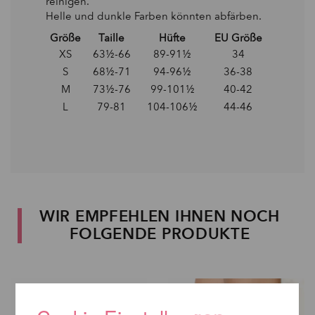
reinigen.
Helle und dunkle Farben könnten abfärben.
Größe
Taille
Hüfte
EU Größe
XS
63½-66
89-91½
34
S
68½-71
94-96½
36-38
M
73½-76
99-101½
40-42
L
79-81
104-106½
44-46
WIR EMPFEHLEN IHNEN NOCH
FOLGENDE PRODUKTE