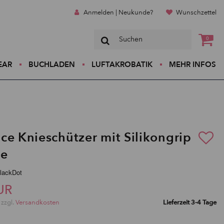
Anmelden | Neukunde?
Wunschzettel
0
EAR
BUCHLADEN
LUFTAKROBATIK
MEHR INFOS
ce Knieschützer mit Silikongrip
ae
BlackDot
UR
 zzgl.
Versandkosten
Lieferzeit 3-4 Tage