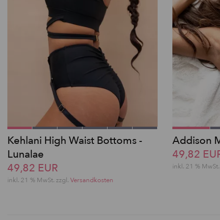
Kehlani High Waist Bottoms -
Addison M
Lunalae
49,82 EU
49,82 EUR
inkl. 21 % MwSt.
inkl. 21 % MwSt. zzgl.
Versandkosten