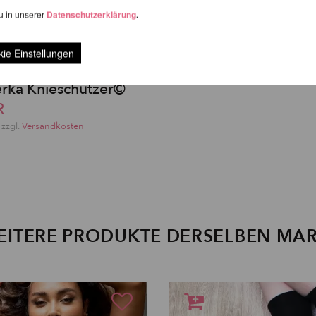
u in unserer
Datenschutzerklärung
.
ie Einstellungen
rka Knieschützer©
R
 zzgl.
Versandkosten
EITERE PRODUKTE DERSELBEN MA