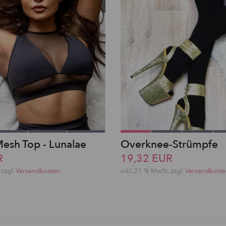
esh Top - Lunalae
Overknee-Strümpfe
R
19,32 EUR
 zzgl.
Versandkosten
inkl. 21 % MwSt. zzgl.
Versandkost