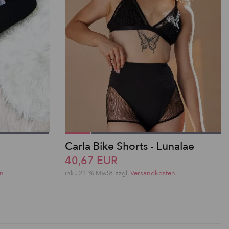
Carla Bike Shorts - Lunalae
40,67 EUR
en
inkl. 21 % MwSt. zzgl.
Versandkosten