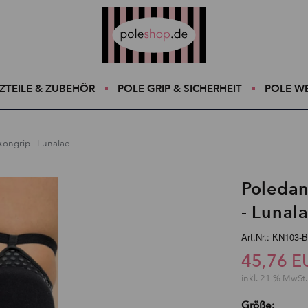
Poleshop.de
ZTEILE & ZUBEHÖR
POLE GRIP & SICHERHEIT
POLE W
kongrip - Lunalae
Poledan
- Lunal
Art.Nr.: KN103-
45,76 E
inkl. 21 % MwSt.
Größe: