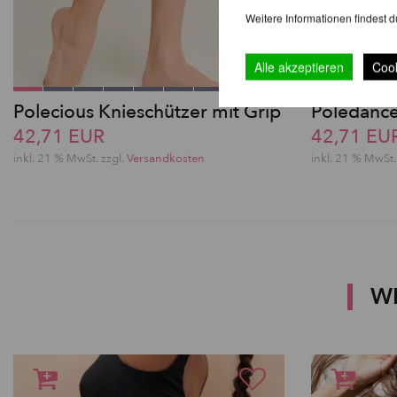
Weitere Informationen findest d
Alle akzeptieren
Cook
Polecious Knieschützer mit Grip
Poledance
42,71 EUR
42,71 EU
inkl. 21 % MwSt. zzgl.
Versandkosten
inkl. 21 % MwSt.
W