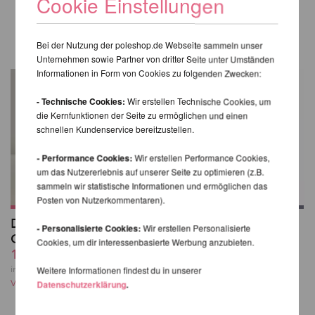
Cookie Einstellungen
WIR EMPFEHLEN IHNEN NOCH
FOLGENDE PRODUKTE
Bei der Nutzung der poleshop.de Webseite sammeln unser
Unternehmen sowie Partner von dritter Seite unter Umständen
Informationen in Form von Cookies zu folgenden Zwecken:
- Technische Cookies:
Wir erstellen Technische Cookies, um
die Kernfunktionen der Seite zu ermöglichen und einen
schnellen Kundenservice bereitzustellen.
- Performance Cookies:
Wir erstellen Performance Cookies,
um das Nutzererlebnis auf unserer Seite zu optimieren (z.B.
sammeln wir statistische Informationen und ermöglichen das
Posten von Nutzerkommentaren).
Dew Point Pole
Hydro Grip Booster -
- Personalisierte Cookies:
Wir erstellen Personalisierte
Classic Sample Pack
Monkey Hands 50ml
Cookies, um dir interessenbasierte Werbung anzubieten.
15,25 EUR
14,13 EUR
inkl. 21 % MwSt. zzgl.
inkl. 21 % MwSt. zzgl.
Weitere Informationen findest du in unserer
Versandkosten
Versandkosten
Datenschutzerklärung
.