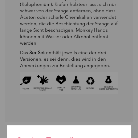
(Kolophonium). Kiefernholzteer lässt sich nur
schwer von der Stange entfernen, ohne dass
Aceton oder scharfe Chemikalien verwendet
werden, die die Beschichtung der Stange auf
lange Sicht beschädigen. Monkey Hands
können mit Wasser oder Alkohol entfernt
werden.
Das
3er-Set
enthält jeweils eine der drei
Versionen, es sei denn, dies wird in den
Anmerkungen zur Bestellung angegeben.