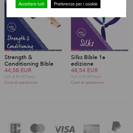
Accettare tutti
Preferenze per i cookie
Strength &
Silks Bible 1a
Conditioning Bible
edizione
44,58 EUR
48,54 EUR
incl. 6 % UST escl.
incl. 6 % UST escl.
Costi di spedizione
Costi di spedizione