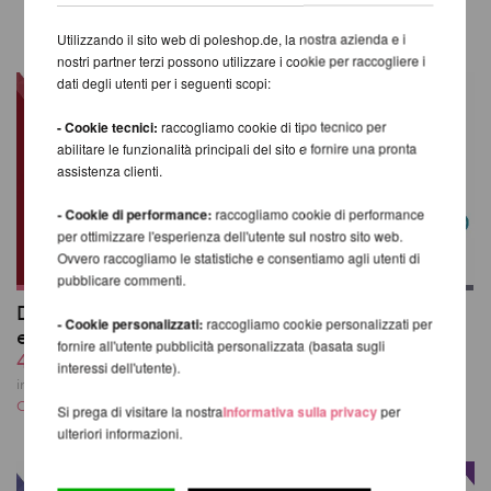
STESSA MARCA
Utilizzando il sito web di poleshop.de, la nostra azienda e i
nostri partner terzi possono utilizzare i cookie per raccogliere i
dati degli utenti per i seguenti scopi:
- Cookie tecnici:
raccogliamo cookie di tipo tecnico per
abilitare le funzionalità principali del sito e fornire una pronta
assistenza clienti.
- Cookie di performance:
raccogliamo cookie di performance
per ottimizzare l'esperienza dell'utente sul nostro sito web.
Ovvero raccogliamo le statistiche e consentiamo agli utenti di
pubblicare commenti.
Doubles Pole Bible 2a
Doubles Hoop Bible,
- Cookie personalizzati:
raccogliamo cookie personalizzati per
edizione
2a edizione
fornire all'utente pubblicità personalizzata (basata sugli
44,58 EUR
44,58 EUR
interessi dell'utente).
incl. 6 % UST escl.
incl. 6 % UST escl.
Costi di spedizione
Costi di spedizione
Si prega di visitare la nostra
Informativa sulla privacy
per
ulteriori informazioni.