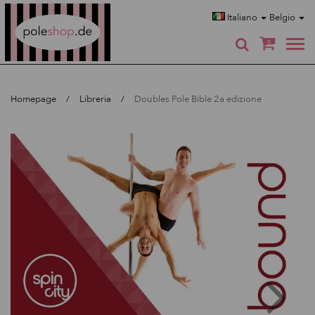
Poleshop.de
Italiano
Belgio
0
Homepage
Libreria
Doubles Pole Bible 2a edizione