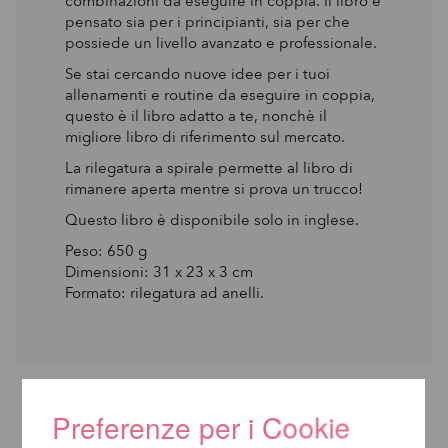
combinazioni da eseguire in coppia. Il libro è
pensato sia per i principianti, sia per che
possiede un livello avanzato e professionale.
Se stai cercando nuove idee per i tuoi
allenamenti e routine da eseguire in coppia,
questo è il libro adatto a te, nonchè il
migliore libro di riferimento sul mercato.
La rilegatura a spirale permette al libro di
rimanere aperta mentre si prova un trucco!
Questo libro è disponibile solo in inglese.
Peso: 650 g
Dimensioni: 31 x 23 x 3 cm
Formato: rilegatura ad anelli.
Preferenze per i Cookie
ALTRI PRODOTTI DELLA