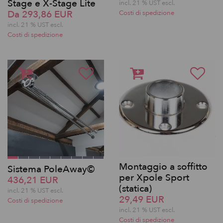
Stage e X-Stage Lite
incl. 21 % UST escl.
Da 293,86 EUR
Costi di spedizione
incl. 21 % UST escl.
Costi di spedizione
Montaggio a soffitto
Sistema PoleAway©
per Xpole Sport
436,21 EUR
(statica)
incl. 21 % UST escl.
29,49 EUR
Costi di spedizione
incl. 21 % UST escl.
Costi di spedizione