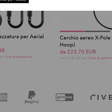
rezzatura per Aerial
Cerchio aereo X-Pole 
Hoop)
UR
da 223,70 EUR
scl.
Costi di spedizione
incl. 21 % UST escl.
Costi di spedizi