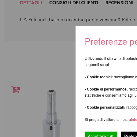
DETTAGLI
CONSIGLI DEI CLIENTI
RECENSIONI
L'A-Pole incl. base di ricambio per le versioni X-Pole e
Preferenze pe
Utilizzando il sito web di polesh
A
seguenti scopi:
- Cookie tecnici:
raccogliamo coo
- Cookie di performance:
racco
statistiche e consentiamo agli 
- Cookie personalizzati:
raccogl
Si prega di visitare la nostra
Inf
Accettare tutti
Prefer