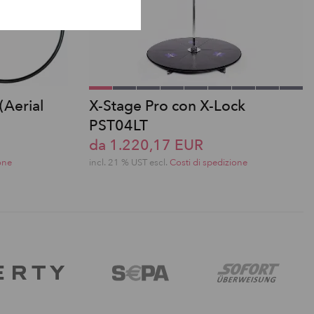
(Aerial
X-Stage Pro con X-Lock
PST04LT
da 1.220,17 EUR
one
incl. 21 % UST escl.
Costi di spedizione