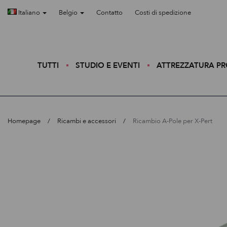
Italiano
Belgio
Contatto
Costi di spedizione
TUTTI
STUDIO E EVENTI
ATTREZZATURA P
Homepage
Ricambi e accessori
Ricambio A-Pole per X-Pert