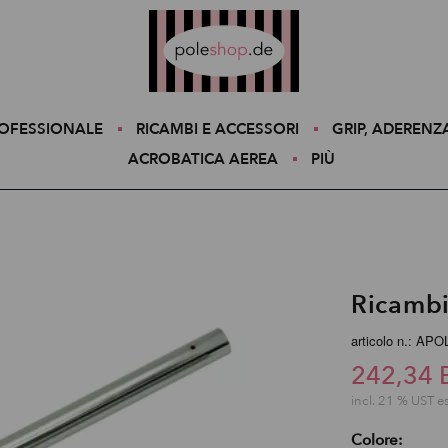
Poleshop.de
ROFESSIONALE
RICAMBI E ACCESSORI
GRIP, ADERENZ
ACROBATICA AEREA
PIÙ
Ricambi
articolo n.: AP
242,34 
incl. 21 % UST e
Colore: