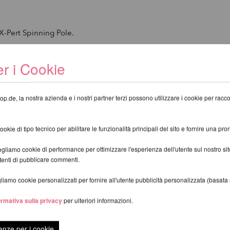
 X-Pert Spinning Pole.
r i Cookie
op.de, la nostra azienda e i nostri partner terzi possono utilizzare i cookie per raccogl
LTRI PRODOTTI DELLA STESSA MAR
kie di tipo tecnico per abilitare le funzionalità principali del sito e fornire una pron
gliamo cookie di performance per ottimizzare l'esperienza dell'utente sul nostro s
utenti di pubblicare commenti.
iamo cookie personalizzati per fornire all'utente pubblicità personalizzata (basata su
ormativa sulla privacy
per ulteriori informazioni.
enze per i cookie