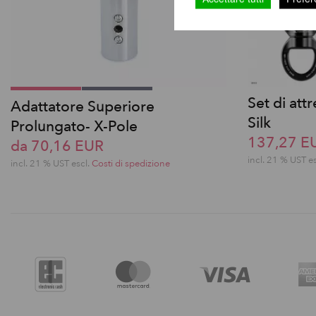
Set di att
Adattatore Superiore
Silk
Prolungato- X-Pole
137,27 E
da 70,16 EUR
incl. 21 % UST e
incl. 21 % UST escl.
Costi di spedizione