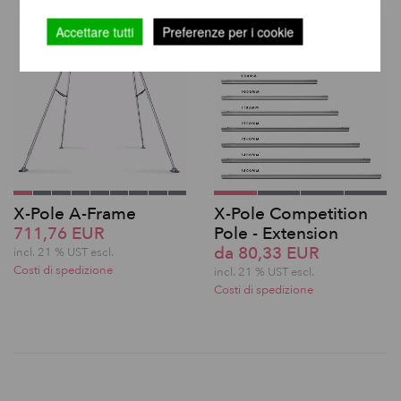
Accettare tutti
Preferenze per i cookie
X-Pole A-Frame
X-Pole Competition
711,76 EUR
Pole - Extension
da 80,33 EUR
incl. 21 % UST escl.
Costi di spedizione
incl. 21 % UST escl.
Costi di spedizione