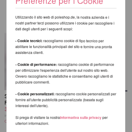
Preferenze per i Cookie
ALTRI PRODOTTI DELLA
STESSA MARCA
Utilizzando il sito web di poleshop.de, la nostra azienda e i
nostri partner terzi possono utilizzare i cookie per raccogliere i
dati degli utenti per i seguenti scopi:
- Cookie tecnici:
raccogliamo cookie di tipo tecnico per
abilitare le funzionalità principali del sito e fornire una pronta
assistenza clienti.
- Cookie di performance:
raccogliamo cookie di performance
per ottimizzare l'esperienza dell'utente sul nostro sito web.
Ovvero raccogliamo le statistiche e consentiamo agli utenti di
pubblicare commenti.
- Cookie personalizzati:
raccogliamo cookie personalizzati per
Set di Attrezzi Pro - X-
X-Fly Flying Pole Pro
fornire all'utente pubblicità personalizzata (basata sugli
Pole
2,81m
interessi dell'utente).
39,66 EUR
da 334,53 EUR
incl. 21 % UST escl.
incl. 21 % UST escl.
Si prega di visitare la nostra
Informativa sulla privacy
per
Costi di spedizione
Costi di spedizione
ulteriori informazioni.