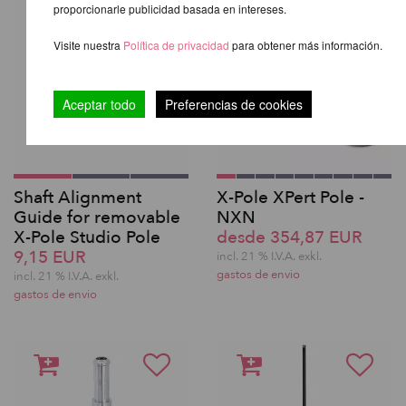
proporcionarle publicidad basada en intereses.
Visite nuestra
Política de privacidad
para obtener más información.
Aceptar todo
Preferencias de cookies
Shaft Alignment
X-Pole XPert Pole -
Guide for removable
NXN
X-Pole Studio Pole
desde 354,87 EUR
9,15 EUR
incl. 21 % I.V.A. exkl.
gastos de envio
incl. 21 % I.V.A. exkl.
gastos de envio