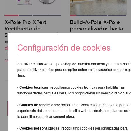
X-Pole Pro XPert
Build-A-Pole X-Pole
Recubierto de
personalizados hasta
Silicona Spinning Pole
4,5 m
con X-Lock
desde 701,60 EUR
Configuración de cookies
desde 466,71 EUR
incl. 21 % I.V.A. exkl.
gastos de envio
incl. 21 % I.V.A. exkl.
gastos de envio
Al utilizar el sitio web de poleshop.de, nuestra empresa y nuestros soci
pueden utilizar cookies para recopilar datos de los usuarios con los sig
fines:
- Cookies técnicas:
recopilamos cookies técnicas para habilitar las
funcionalidades centrales del sitio y proporcionar un servicio rápido al c
OTROS PRODUCTOS DE LA
- Cookies de rendimiento:
recopilamos cookies de rendimiento para opt
MISMA MARCA
experiencia del usuario en nuestro sitio web (es decir, recopilamos esta
le permitimos publicar comentarios).
- Cookies personalizadas:
recopilamos cookies personalizadas para