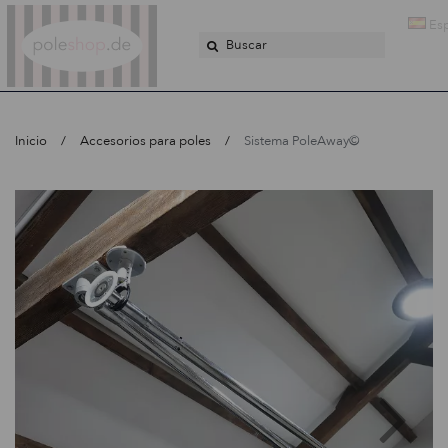
Poleshop.de
Es
Inicio
Accesorios para poles
Sistema PoleAway©