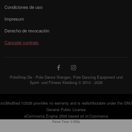
Condiciones de uso
Impresum
Derecho de revocación
Cancelar contrato
PoleShop.De - Pole Dance Stangen, Pole Dancing Equipment und
Sport- und Fitness Kleidung © 2010 - 2026
xtcModified
©2026 provides no warranty and is redistributable under the
GNU
General Public License
eCommerce Engine 2006 based on
xt:Commerce
Parse Time: 0.052s