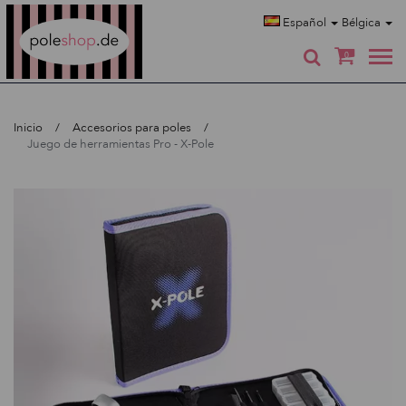
Poleshop.de
Español
Bélgica
0
Inicio
Accesorios para poles
Juego de herramientas Pro - X-Pole