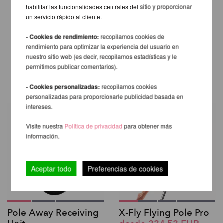
habilitar las funcionalidades centrales del sitio y proporcionar
un servicio rápido al cliente.
- Cookies de rendimiento:
recopilamos cookies de
rendimiento para optimizar la experiencia del usuario en
nuestro sitio web (es decir, recopilamos estadísticas y le
OTROS PRODUCTOS DE LA
permitimos publicar comentarios).
MISMA MARCA
- Cookies personalizadas:
recopilamos cookies
personalizadas para proporcionarle publicidad basada en
intereses.
Visite nuestra
Política de privacidad
para obtener más
información.
Aceptar todo
Preferencias de cookies
Pole Away Receiving
X-Fly Flying Pole Pro