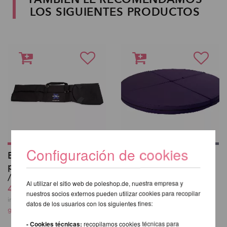
LOS SIGUIENTES PRODUCTOS
Configuración de cookies
Bolsa de transporte
Pole Dance y Aerial
para X-Pole XPert (PX
Crash-Mat 150cm
/ NXN)
283,69 EUR
Al utilizar el sitio web de poleshop.de, nuestra empresa y
49,82 EUR
incl. 21 % I.V.A. exkl.
nuestros socios externos pueden utilizar cookies para recopilar
gastos de envio
incl. 21 % I.V.A. exkl.
datos de los usuarios con los siguientes fines:
gastos de envio
- Cookies técnicas:
recopilamos cookies técnicas para