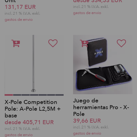
Unit
desde 334,53 EUR
131,17 EUR
incl. 21 % I.V.A. exkl.
gastos de envio
incl. 21 % I.V.A. exkl.
gastos de envio
Juego de
X-Pole Competition
herramientas Pro - X-
Pole: A-Pole L2,5M +
Pole
base
39,66 EUR
desde 405,71 EUR
incl. 21 % I.V.A. exkl.
incl. 21 % I.V.A. exkl.
gastos de envio
gastos de envio