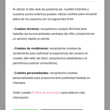
Al utilizar el sitio web de poleshop.de, nuestra empresa y
Vídeo de instalación del Studio X-Pole
nuestros socios externos pueden utilizar cookies para recopilar
datos de los usuarios con los siguientes fines:
- Cookies técnicas:
recopilamos cookies técnicas para
habilitar las funcionalidades centrales del sitio y proporcionar
un servicio rápido al cliente.
- Cookies de rendimiento:
recopilamos cookies de
rendimiento para optimizar la experiencia del usuario en
nuestro sitio web (es decir, recopilamos estadísticas y le
permitimos publicar comentarios).
- Cookies personalizadas:
recopilamos cookies
personalizadas para proporcionarle publicidad basada en
intereses.
TAMBIÉN LE RECOMENDAMOS
LOS SIGUIENTES PRODUCTOS
Visite nuestra
Política de privacidad
para obtener más
información.