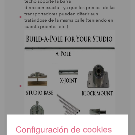
techo soporte la barra
dirección exacta – ya que los precios de las
transportadoras pueden diferir aun
tratándose de la misma calle (teniendo en
cuenta puentes etc.)
Configuración de cookies