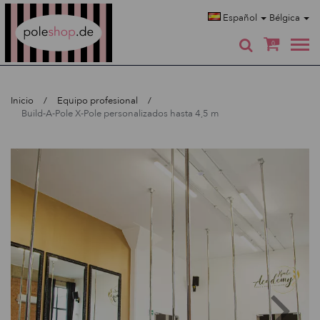
Poleshop.de
Español
Bélgica
0
Inicio
Equipo profesional
Build-A-Pole X-Pole personalizados hasta 4,5 m