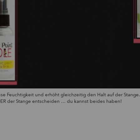
se Feuchtigkeit und erhöht gleichzeitig den Halt auf der Stange
DER der Stange entscheiden … du kannst beides haben!