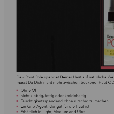
Dew Point Pole spendet Deiner Haut auf natürliche Wei
musst Du Dich nicht mehr zwischen trockener Haut O
Ohne Öl
nicht klebrig, fettig oder kreidehaltig
Feuchtigkeitsspendend ohne rutschig zu machen
Ein Grip-Agent, der gut für die Haut ist
Erhältlich in Light, Medium and Ultra