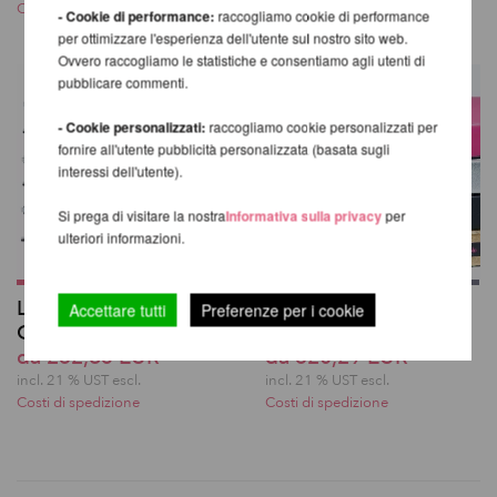
Costi di spedizione
Costi di spedizione
- Cookie di performance:
raccogliamo cookie di performance
per ottimizzare l'esperienza dell'utente sul nostro sito web.
Ovvero raccogliamo le statistiche e consentiamo agli utenti di
pubblicare commenti.
- Cookie personalizzati:
raccogliamo cookie personalizzati per
fornire all'utente pubblicità personalizzata (basata sugli
interessi dell'utente).
Si prega di visitare la nostra
Informativa sulla privacy
per
ulteriori informazioni.
Lupit Pole Stage -
Lupit Pole Mat
Accettare tutti
Preferenze per i cookie
Gambe
Premium 150 cm
da 232,85 EUR
da 320,29 EUR
incl. 21 % UST escl.
incl. 21 % UST escl.
Costi di spedizione
Costi di spedizione