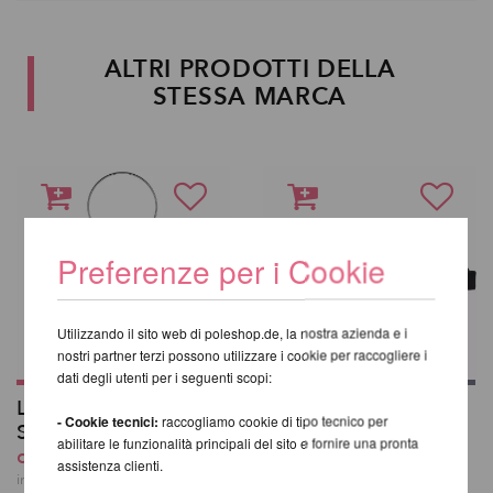
ALTRI PRODOTTI DELLA
STESSA MARCA
Preferenze per i Cookie
Utilizzando il sito web di poleshop.de, la nostra azienda e i
nostri partner terzi possono utilizzare i cookie per raccogliere i
dati degli utenti per i seguenti scopi:
Lollipop per Lupit
Borsa da trasporto
- Cookie tecnici:
raccogliamo cookie di tipo tecnico per
Stage
Lupit Pole Classic
abilitare le funzionalità principali del sito e fornire una pronta
da 344,70 EUR
91,41 EUR
assistenza clienti.
incl. 21 % UST escl.
incl. 21 % UST escl.