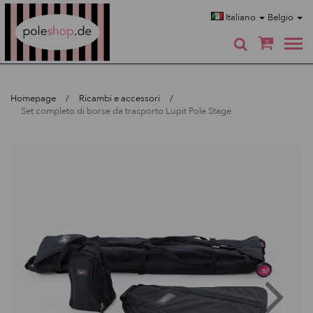
Poleshop.de
Italiano
Belgio
0
Homepage
Ricambi e accessori
Set completo di borse da trasporto Lupit Pole Stage