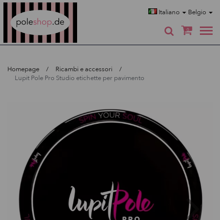
Poleshop.de
Italiano
Belgio
0
Homepage
Ricambi e accessori
Lupit Pole Pro Studio etichette per pavimento