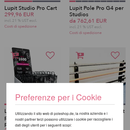
Lupit Studio Pro Cart
Lupit Pole Pro G4 per
299,96 EUR
Studios
da 762,61 EUR
incl. 21 % UST escl.
Costi di spedizione
incl. 21 % UST escl.
Costi di spedizione
Preferenze per i Cookie
Lupit Pole Grip G3 20
Gancio per palo Lupit
Utilizzando il sito web di poleshop.de, la nostra azienda e i
pezzi con scatola di
Pole Pro
nostri partner terzi possono utilizzare i cookie per raccogliere i
presentazione
da 299,96 EUR
dati degli utenti per i seguenti scopi:
incl. 21 % UST escl.