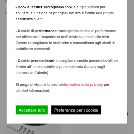
254,19 EUR
Costi di spedizione
incl. 21 % UST escl.
- Cookie tecnici:
raccogliamo cookie di tipo tecnico per
Costi di spedizione
abilitare le funzionalità principali del sito e fornire una pronta
assistenza clienti.
- Cookie di performance:
raccogliamo cookie di performance
per ottimizzare l'esperienza dell'utente sul nostro sito web.
Ovvero raccogliamo le statistiche e consentiamo agli utenti di
pubblicare commenti.
ALTRI PRODOTTI DELLA
- Cookie personalizzati:
raccogliamo cookie personalizzati per
STESSA MARCA
fornire all'utente pubblicità personalizzata (basata sugli
interessi dell'utente).
Si prega di visitare la nostra
Informativa sulla privacy
per
ulteriori informazioni.
Accettare tutti
Preferenze per i cookie