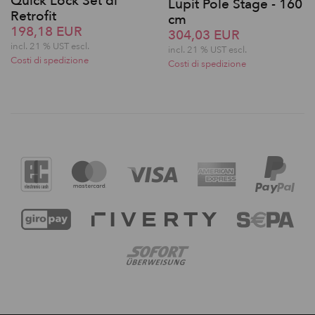
Quick Lock Set di
Lupit Pole Stage - 160
Retrofit
cm
198,18 EUR
304,03 EUR
incl. 21 % UST escl.
incl. 21 % UST escl.
Costi di spedizione
Costi di spedizione