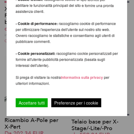
abilitare le funzionalità principali del sito e fornire una pronta
X-Pole Competition
X-Pole Pro XPert
assistenza clienti.
Pole: A-Pole L2,5M +
Spinning Pole con X-
base
Lock
- Cookie di performance:
raccogliamo cookie di performance
da 405,71 EUR
da 405,71 EUR
per ottimizzare l'esperienza dell'utente sul nostro sito web.
incl. 21 % UST escl.
incl. 21 % UST escl.
Ovvero raccogliamo le statistiche e consentiamo agli utenti di
Costi di spedizione
Costi di spedizione
pubblicare commenti.
- Cookie personalizzati:
raccogliamo cookie personalizzati per
fornire all'utente pubblicità personalizzata (basata sugli
interessi dell'utente).
Si prega di visitare la nostra
Informativa sulla privacy
per
ulteriori informazioni.
Accettare tutti
Preferenze per i cookie
Ricambio A-Pole per
Telaio base per X-
X-Pert
Stage/-Lite/-Pro
Da 202,34 EUR