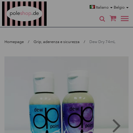
Poleshop.de
Italiano
Belgio
0
Homepage
Grip, aderenza e sicurezza
Dew Dry 74mL