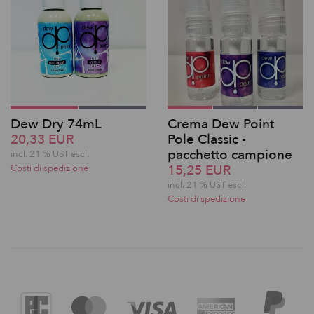
Dew Dry 74mL
Crema Dew Point
20,33 EUR
Pole Classic -
pacchetto campione
incl. 21 % UST escl.
15,25 EUR
Costi di spedizione
incl. 21 % UST escl.
Costi di spedizione