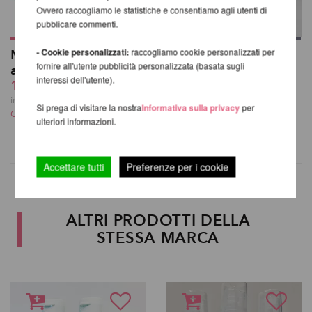
Ovvero raccogliamo le statistiche e consentiamo agli utenti di
pubblicare commenti.
- Cookie personalizzati:
raccogliamo cookie personalizzati per
Monkey Hands Grip
Polipole Grip 50ml
fornire all'utente pubblicità personalizzata (basata sugli
antibatterico 50ml
da 15,15 EUR
interessi dell'utente).
19,32 EUR
incl. 21 % UST escl.
Costi di spedizione
incl. 21 % UST escl.
Si prega di visitare la nostra
Informativa sulla privacy
per
Costi di spedizione
ulteriori informazioni.
Accettare tutti
Preferenze per i cookie
ALTRI PRODOTTI DELLA
STESSA MARCA