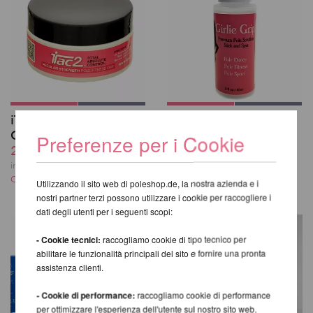
iTac2 Pole Fitness
Girlie Grip 60ml
Grip 45 g
20,34 EUR
Preferenze per i Cookie
20,34 EUR
incl. 21 % UST escl.
Costi di spedizione
incl. 21 % UST escl.
Costi di spedizione
Utilizzando il sito web di poleshop.de, la nostra azienda e i
nostri partner terzi possono utilizzare i cookie per raccogliere i
dati degli utenti per i seguenti scopi:
- Cookie tecnici:
raccogliamo cookie di tipo tecnico per
abilitare le funzionalità principali del sito e fornire una pronta
assistenza clienti.
- Cookie di performance:
raccogliamo cookie di performance
per ottimizzare l'esperienza dell'utente sul nostro sito web.