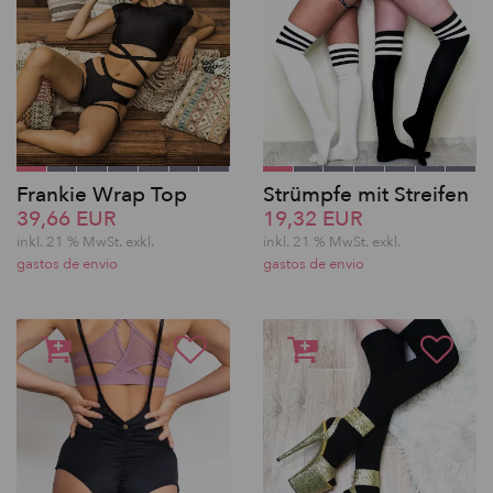
Frankie Wrap Top
Strümpfe mit Streifen
39,66 EUR
19,32 EUR
inkl. 21 % MwSt.
exkl.
inkl. 21 % MwSt.
exkl.
gastos de envio
gastos de envio