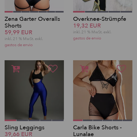
Zena Garter Overalls
Overknee-Strümpfe
Shorts
19,32 EUR
59,99 EUR
inkl. 21 % MwSt.
exkl.
gastos de envio
inkl. 21 % MwSt.
exkl.
gastos de envio
Sling Leggings
Carla Bike Shorts -
39,66 EUR
Lunalae