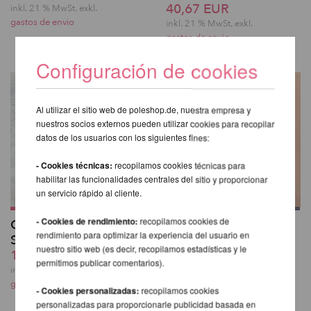
40,67 EUR
inkl. 21 % MwSt.
exkl.
gastos de envio
inkl. 21 % MwSt.
exkl.
gastos de envio
Configuración de cookies
Al utilizar el sitio web de poleshop.de, nuestra empresa y
nuestros socios externos pueden utilizar cookies para recopilar
datos de los usuarios con los siguientes fines:
- Cookies técnicas:
recopilamos cookies técnicas para
habilitar las funcionalidades centrales del sitio y proporcionar
un servicio rápido al cliente.
- Cookies de rendimiento:
recopilamos cookies de
Glitzernde Overknee-
Kehlani High Waist
rendimiento para optimizar la experiencia del usuario en
Strümpfe
Bottoms - Lunalae
nuestro sitio web (es decir, recopilamos estadísticas y le
19,32 EUR
49,82 EUR
permitimos publicar comentarios).
inkl. 21 % MwSt.
exkl.
inkl. 21 % MwSt.
exkl.
gastos de envio
gastos de envio
- Cookies personalizadas:
recopilamos cookies
personalizadas para proporcionarle publicidad basada en