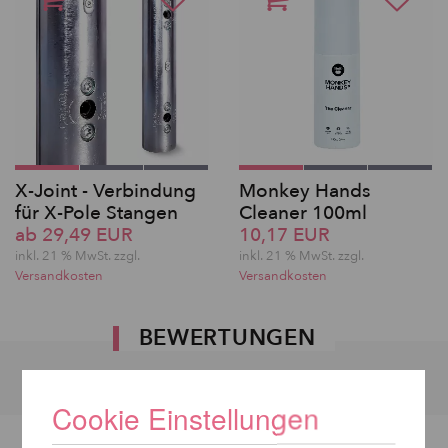
X-Joint - Verbindung
Monkey Hands
für X-Pole Stangen
Cleaner 100ml
ab 29,49 EUR
10,17 EUR
inkl. 21 % MwSt. zzgl.
inkl. 21 % MwSt. zzgl.
Versandkosten
Versandkosten
BEWERTUNGEN
Cookie Einstellungen