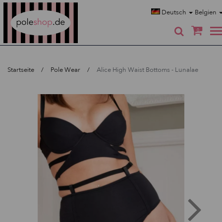
Poleshop.de
Deutsch
Belgien
0
Startseite
Pole Wear
Alice High Waist Bottoms - Lunalae