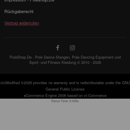
Rückgaberecht
Vertrag widerrufen
PoleShop.De - Pole Dance Stangen, Pole Dancing Equipment und
Sport- und Fitness Kleidung © 2010 - 2026
xtcModified
©2026 provides no warranty and is redistributable under the
GNU
General Public License
eCommerce Engine 2006 based on
xt:Commerce
Parse Time: 0.035s