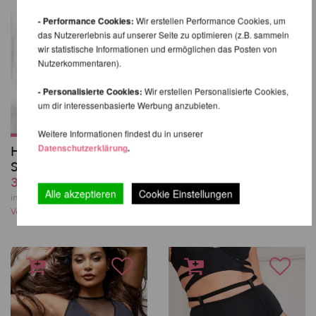
- Performance Cookies:
Wir erstellen Performance Cookies, um
das Nutzererlebnis auf unserer Seite zu optimieren (z.B. sammeln
wir statistische Informationen und ermöglichen das Posten von
Nutzerkommentaren).
- Personalisierte Cookies:
Wir erstellen Personalisierte Cookies,
um dir interessenbasierte Werbung anzubieten.
Weitere Informationen findest du in unserer
Datenschutzerklärung
.
High Waist Basic
Kehlani High Waist
Shorts - Lunalae
Bottoms - Lunalae
37,62 EUR
49,82 EUR
Alle akzeptieren
Cookie Einstellungen
inkl. 21 % MwSt. zzgl.
inkl. 21 % MwSt. zzgl.
Versandkosten
Versandkosten