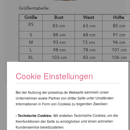
Größentabelle:
Größe
Bust
Waist
Hüfte
XS
83 cm
63 cm
85 cm
S
88 cm
68 cm
91 cm
M
93 cm
73 cm
96 cm
L
98 cm
78 cm
101 cm
XL
103 cm
83 cm
106 cm
Cookie Einstellungen
Bei der Nutzung der poleshop.de Webseite sammeln unser
Unternehmen sowie Partner von dritter Seite unter Umständen
WEITERE PRODUKTE
Informationen in Form von Cookies zu folgenden Zwecken:
DERSELBEN MARKE
- Technische Cookies:
Wir erstellen Technische Cookies, um die
Kernfunktionen der Seite zu ermöglichen und einen schnellen
Kundenservice bereitzustellen.