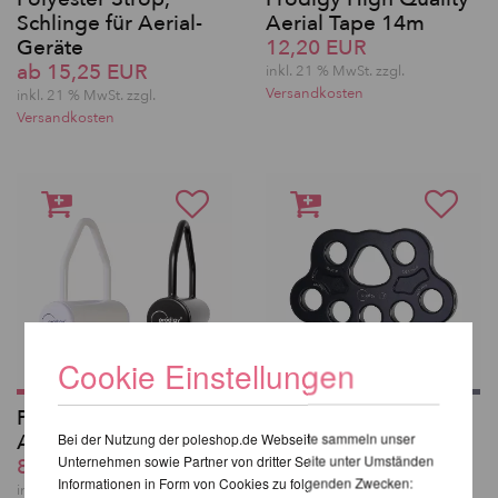
Schlinge für Aerial-
Aerial Tape 14m
Geräte
12,20 EUR
ab 15,25 EUR
inkl. 21 % MwSt. zzgl.
Versandkosten
inkl. 21 % MwSt. zzgl.
Versandkosten
Cookie Einstellungen
Prodigy Vertikaltuch
5-Punkt
Aufhängung
Aufhängungsplatte
Bei der Nutzung der poleshop.de Webseite sammeln unser
Unternehmen sowie Partner von dritter Seite unter Umständen
80,33 EUR
für Luftakrobatik –
Informationen in Form von Cookies zu folgenden Zwecken:
Prodigy
inkl. 21 % MwSt. zzgl.