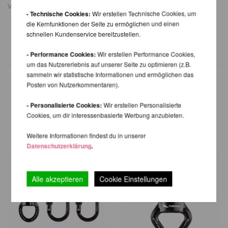
59,99 EUR
Versandkosten
- Technische Cookies:
Wir erstellen Technische Cookies, um
inkl. 21 % MwSt. zzgl.
die Kernfunktionen der Seite zu ermöglichen und einen
Versandkosten
schnellen Kundenservice bereitzustellen.
- Performance Cookies:
Wir erstellen Performance Cookies,
um das Nutzererlebnis auf unserer Seite zu optimieren (z.B.
sammeln wir statistische Informationen und ermöglichen das
Posten von Nutzerkommentaren).
WEITERE PRODUKTE
- Personalisierte Cookies:
Wir erstellen Personalisierte
Cookies, um dir interessenbasierte Werbung anzubieten.
DERSELBEN MARKE
Weitere Informationen findest du in unserer
Datenschutzerklärung
.
Alle akzeptieren
Cookie Einstellungen