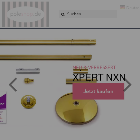
Poleshop.de
Deuts
NEU & VERBESSERT
XPERT NXN
Jetzt kaufen