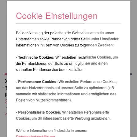
Cookie Einstellungen
Bei der Nutzung der poleshop.de Webseite sammeln unser
Unternehmen sowie Partner von dritter Seite unter Umständen
Informationen in Form von Cookies zu folgenden Zwecken:
- Technische Cookies:
Wir erstellen Technische Cookies, um
die Kernfunktionen der Seite zu ermöglichen und einen
schnellen Kundenservice bereitzustellen.
X-Stage (Lite)
Gestell für X-Stage/-
- Performance Cookies:
Wir erstellen Performance Cookies,
Tragetasche -
Lite/-Pro
um das Nutzererlebnis auf unserer Seite zu optimieren (z.B.
Komplett Set
ab 559,24 EUR
sammeln wir statistische Informationen und ermöglichen das
Posten von Nutzerkommentaren).
264,37 EUR
inkl. 21 % MwSt. zzgl.
Versandkosten
inkl. 21 % MwSt. zzgl.
- Personalisierte Cookies:
Wir erstellen Personalisierte
Versandkosten
Cookies, um dir interessenbasierte Werbung anzubieten.
Weitere Informationen findest du in unserer
Datenschutzerklärung
.