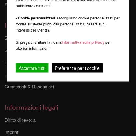
Sponsorizzazioni ed eventi
pubblicare commenti.
- Cookie personalizzati:
raccogliamo cookie personalizzati per
fornire all'utente pubblicità personalizzata (basata sugli
Informazioni
interessi dell'utente).
Sitemap
Si prega di visitare la nostra
Informativa sulla privacy
per
ulteriori informazioni.
Spese di spedizione
Tempi di consegna
Accettare tutti
Preferenze per i cookie
Link di affiliazione
Guestbook & Recensioni
Informazioni legali
Diritto di revoca
Imprint