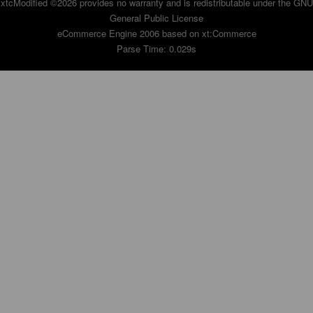
xtcModified
©2026 provides no warranty and is redistributable under the
GNU
General Public License
eCommerce Engine 2006 based on
xt:Commerce
Parse Time: 0.029s