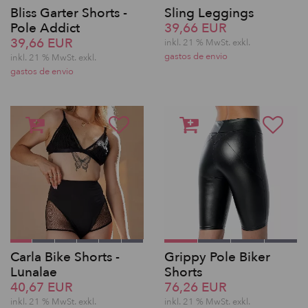
Bliss Garter Shorts -
Sling Leggings
Pole Addict
39,66 EUR
39,66 EUR
inkl. 21 % MwSt.
exkl.
gastos de envio
inkl. 21 % MwSt.
exkl.
gastos de envio
Carla Bike Shorts -
Grippy Pole Biker
Lunalae
Shorts
40,67 EUR
76,26 EUR
inkl. 21 % MwSt.
exkl.
inkl. 21 % MwSt.
exkl.