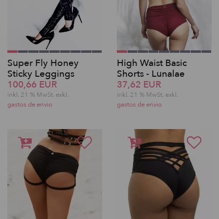
Super Fly Honey
High Waist Basic
Sticky Leggings
Shorts - Lunalae
100,66 EUR
37,62 EUR
inkl. 21 % MwSt.
exkl.
inkl. 21 % MwSt.
exkl.
gastos de envio
gastos de envio