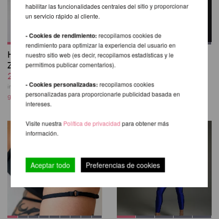
habilitar las funcionalidades centrales del sitio y proporcionar
un servicio rápido al cliente.
- Cookies de rendimiento:
recopilamos cookies de
rendimiento para optimizar la experiencia del usuario en
High Waist Shorts
Sasha Meow High
nuestro sitio web (es decir, recopilamos estadísticas y le
Zebra - Pole Addict
Waist Shorts
permitimos publicar comentarios).
29,49 EUR
45,76 EUR
- Cookies personalizadas:
recopilamos cookies
inkl. 21 % MwSt.
exkl.
inkl. 21 % MwSt.
exkl.
personalizadas para proporcionarle publicidad basada en
gastos de envio
gastos de envio
intereses.
Visite nuestra
Política de privacidad
para obtener más
información.
Aceptar todo
Preferencias de cookies