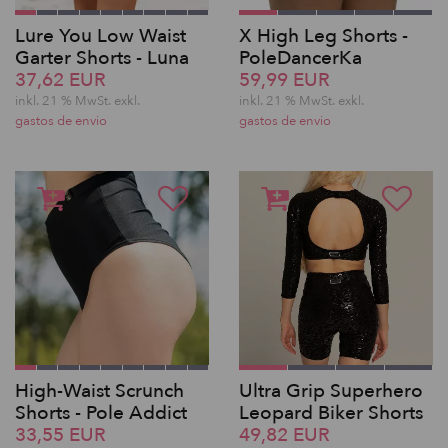
Lure You Low Waist
X High Leg Shorts -
Garter Shorts - Luna
PoleDancerKa
37,62 EUR
59,99 EUR
inkl. 21 % MwSt.
exkl.
inkl. 21 % MwSt.
exkl.
gastos de envio
gastos de envio
High-Waist Scrunch
Ultra Grip Superhero
Shorts - Pole Addict
Leopard Biker Shorts
33,55 EUR
49,82 EUR