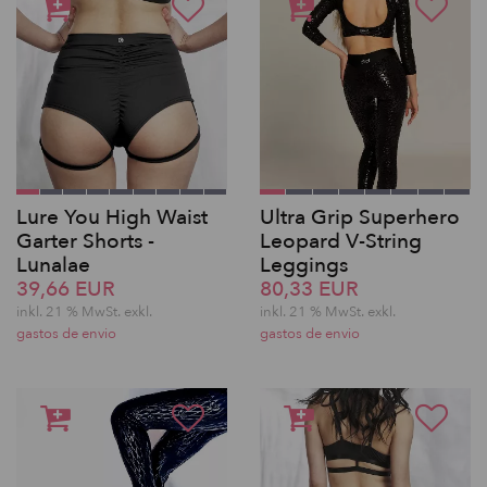
Lure You High Waist
Ultra Grip Superhero
Garter Shorts -
Leopard V-String
Lunalae
Leggings
39,66 EUR
80,33 EUR
inkl. 21 % MwSt.
exkl.
inkl. 21 % MwSt.
exkl.
gastos de envio
gastos de envio