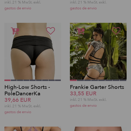
inkl. 21 % MwSt.
exkl.
inkl. 21 % MwSt.
exkl.
gastos de envio
gastos de envio
High-Low Shorts -
Frankie Garter Shorts
PoleDancerKa
33,55 EUR
39,66 EUR
inkl. 21 % MwSt.
exkl.
gastos de envio
inkl. 21 % MwSt.
exkl.
gastos de envio