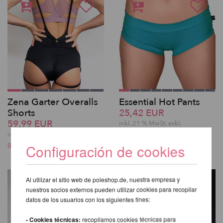
Zena Garter Overalls
Essential Hot Pants
Shorts
25,42 EUR
59,99 EUR
inkl. 21 % MwSt.
exkl.
gastos de envio
inkl. 21 % MwSt.
exkl.
gastos de envio
Configuración de cookies
Al utilizar el sitio web de poleshop.de, nuestra empresa y
nuestros socios externos pueden utilizar cookies para recopilar
datos de los usuarios con los siguientes fines:
- Cookies técnicas:
recopilamos cookies técnicas para