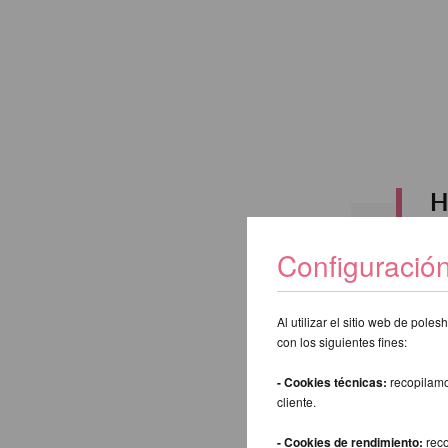
H
Configuració
Al utilizar el sitio web de pol
Buscar:
con los siguientes fines:
- Cookies técnicas:
recopilamo
Atrás
cliente.
- Cookies de rendimiento:
reco