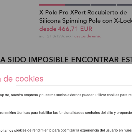
X-Pole Pro XPert Recubierto de
Silicona Spinning Pole con X-Loc
desde 466,71 EUR
incl. 21 % I.V.A. exkl.
gastos de envio
A SIDO IMPOSIBLE ENCONTRAR ES
ARTÍCULO!
n de cookies
eshop.de, nuestra empresa y nuestros socios externos pueden utilizar cookies para re
s cookies técnicas para habilitar las funcionalidades centrales del sitio y proporcio
pilamos cookies de rendimiento para optimizar la experiencia del usuario en nuestr