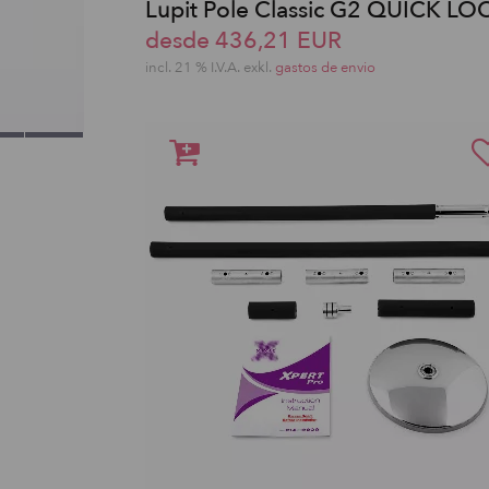
Lupit Pole Classic G2 QUICK LO
desde 436,21 EUR
incl. 21 % I.V.A. exkl.
gastos de envio