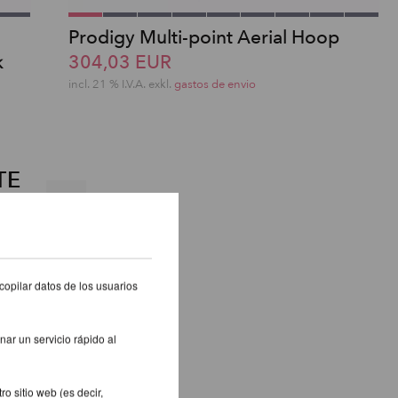
Prodigy Multi-point Aerial Hoop
k
304,03 EUR
incl. 21 % I.V.A. exkl.
gastos de envio
TE
copilar datos de los usuarios
nar un servicio rápido al
o sitio web (es decir,