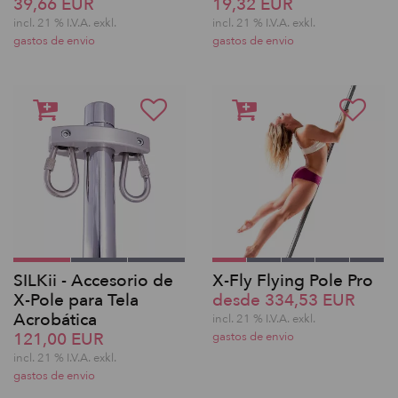
39,66 EUR
19,32 EUR
incl. 21 % I.V.A. exkl.
incl. 21 % I.V.A. exkl.
gastos de envio
gastos de envio
SILKii - Accesorio de
X-Fly Flying Pole Pro
X-Pole para Tela
desde 334,53 EUR
Acrobática
incl. 21 % I.V.A. exkl.
121,00 EUR
gastos de envio
incl. 21 % I.V.A. exkl.
gastos de envio