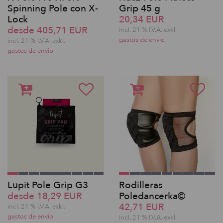
Spinning Pole con X-
Grip 45 g
Lock
20,34 EUR
desde 405,71 EUR
incl. 21 % I.V.A. exkl.
gastos de envio
incl. 21 % I.V.A. exkl.
gastos de envio
Lupit Pole Grip G3
Rodilleras
desde 18,29 EUR
Poledancerka©
42,71 EUR
incl. 21 % I.V.A. exkl.
gastos de envio
incl. 21 % I.V.A. exkl.