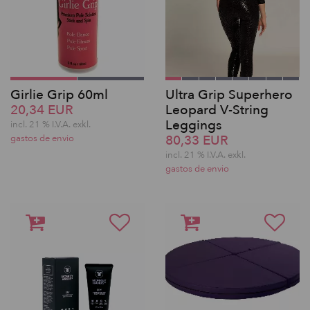
Girlie Grip 60ml
Ultra Grip Superhero
20,34 EUR
Leopard V-String
Leggings
incl. 21 % I.V.A. exkl.
80,33 EUR
gastos de envio
incl. 21 % I.V.A. exkl.
gastos de envio