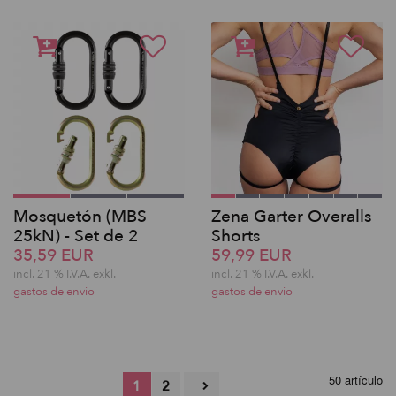
Mosquetón (MBS
Zena Garter Overalls
25kN) - Set de 2
Shorts
35,59 EUR
59,99 EUR
incl. 21 % I.V.A. exkl.
incl. 21 % I.V.A. exkl.
gastos de envio
gastos de envio
50 artículo
1
2