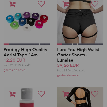
Prodigy High Quality
Lure You High Waist
Aerial Tape 14m
Garter Shorts -
12,20 EUR
Lunalae
39,66 EUR
incl. 21 % I.V.A. exkl.
gastos de envio
incl. 21 % I.V.A. exkl.
gastos de envio