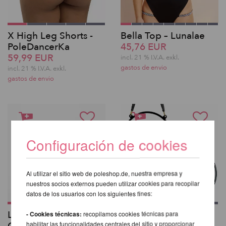
X High Leg Shorts -
Bella Top – Lunalae
PoleDancerKa
45,76 EUR
59,99 EUR
incl. 21 % I.V.A. exkl.
gastos de envio
incl. 21 % I.V.A. exkl.
gastos de envio
Configuración de cookies
Al utilizar el sitio web de poleshop.de, nuestra empresa y
nuestros socios externos pueden utilizar cookies para recopilar
datos de los usuarios con los siguientes fines:
Lupit Pole Classic G2
X-Pole Aerial Hoop
- Cookies técnicas:
recopilamos cookies técnicas para
habilitar las funcionalidades centrales del sitio y proporcionar