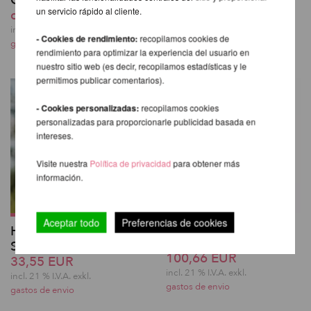
QUICK LOCK
desde 223,70 EUR
un servicio rápido al cliente.
desde 436,21 EUR
incl. 21 % I.V.A. exkl.
gastos de envio
incl. 21 % I.V.A. exkl.
- Cookies de rendimiento:
recopilamos cookies de
gastos de envio
rendimiento para optimizar la experiencia del usuario en
nuestro sitio web (es decir, recopilamos estadísticas y le
permitimos publicar comentarios).
- Cookies personalizadas:
recopilamos cookies
personalizadas para proporcionarle publicidad basada en
intereses.
Visite nuestra
Política de privacidad
para obtener más
información.
Aceptar todo
Preferencias de cookies
Set de aparejos para
High-Waist Scrunch
Aerial Hoop / Lyra
Shorts - Pole Addict
100,66 EUR
33,55 EUR
incl. 21 % I.V.A. exkl.
incl. 21 % I.V.A. exkl.
gastos de envio
gastos de envio