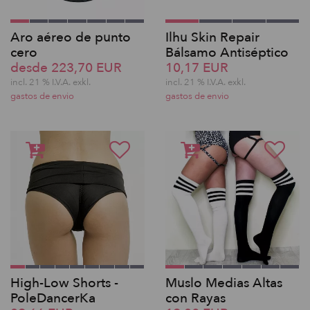
Aro aéreo de punto
Ilhu Skin Repair
cero
Bálsamo Antiséptico
desde 223,70 EUR
10,17 EUR
incl. 21 % I.V.A. exkl.
incl. 21 % I.V.A. exkl.
gastos de envio
gastos de envio
High-Low Shorts -
Muslo Medias Altas
PoleDancerKa
con Rayas