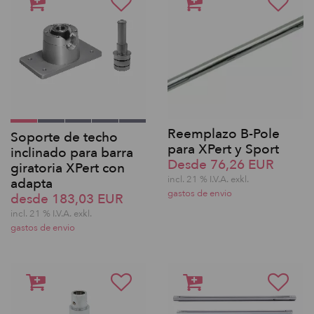
Reemplazo B-Pole
Soporte de techo
para XPert y Sport
inclinado para barra
Desde 76,26 EUR
giratoria XPert con
incl. 21 % I.V.A. exkl.
adapta
gastos de envio
desde 183,03 EUR
incl. 21 % I.V.A. exkl.
gastos de envio