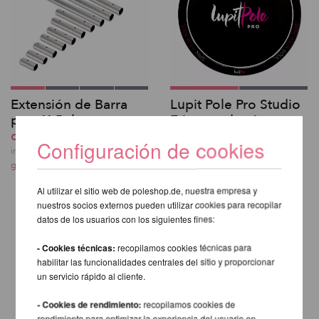
Extensión de Barra
Lupit Pole Pro Studio
para X-Pole
Etiqueta de piso
desde 29,49 EUR
20,33 EUR
Configuración de cookies
incl. 21 % I.V.A. exkl.
incl. 21 % I.V.A. exkl.
gastos de envio
gastos de envio
Al utilizar el sitio web de poleshop.de, nuestra empresa y
nuestros socios externos pueden utilizar cookies para recopilar
datos de los usuarios con los siguientes fines:
- Cookies técnicas:
recopilamos cookies técnicas para
habilitar las funcionalidades centrales del sitio y proporcionar
un servicio rápido al cliente.
- Cookies de rendimiento:
recopilamos cookies de
rendimiento para optimizar la experiencia del usuario en