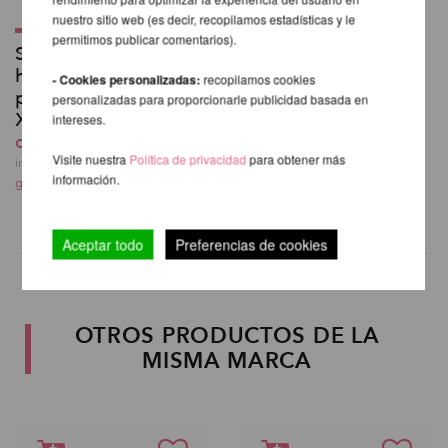
nuestro sitio web (es decir, recopilamos estadísticas y le
permitimos publicar comentarios).
Soporte de techo
horizontal estándar
- Cookies personalizadas:
recopilamos cookies
para Barra Giratorio
personalizadas para proporcionarle publicidad basada en
XPert
intereses.
desde 152,52 EUR
Visite nuestra
Política de privacidad
para obtener más
incl. 21 % I.V.A. exkl.
información.
gastos de envio
Aceptar todo
Preferencias de cookies
OTROS PRODUCTOS DE LA
MISMA MARCA