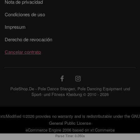
Nota de privacidad
Condiciones de uso
Impresum
Derecho de revocación
Cancelar contrato
PoleShop.De - Pole Dance Stangen, Pole Dancing Equipment und
Sport- und Fitness Kleidung © 2010 - 2026
xtcModified
©2026 provides no warranty and is redistributable under the
GNU
General Public License
eCommerce Engine 2006 based on
xt:Commerce
Parse Time: 0.050s