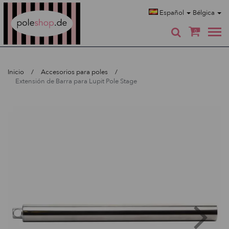
Poleshop.de
Español
Bélgica
0
Inicio
Accesorios para poles
Extensión de Barra para Lupit Pole Stage