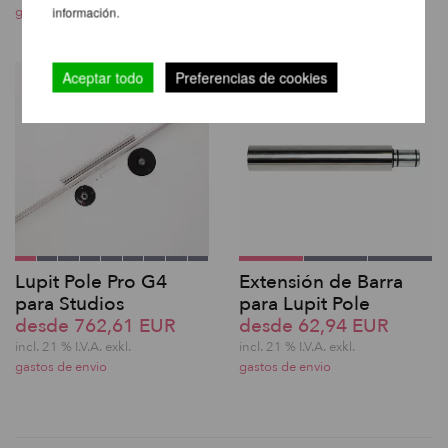
gastos de envio
gastos de envio
información.
Aceptar todo
Preferencias de cookies
Lupit Pole Pro G4
Extensión de Barra
para Studios
para Lupit Pole
desde 762,61 EUR
desde 62,94 EUR
incl. 21 % I.V.A. exkl.
incl. 21 % I.V.A. exkl.
gastos de envio
gastos de envio