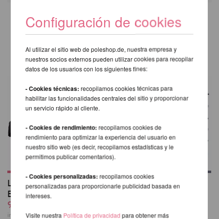
Configuración de cookies
OTROS PRODUCTOS DE LA
MISMA MARCA
Al utilizar el sitio web de poleshop.de, nuestra empresa y
nuestros socios externos pueden utilizar cookies para recopilar
datos de los usuarios con los siguientes fines:
- Cookies técnicas:
recopilamos cookies técnicas para
habilitar las funcionalidades centrales del sitio y proporcionar
un servicio rápido al cliente.
- Cookies de rendimiento:
recopilamos cookies de
rendimiento para optimizar la experiencia del usuario en
nuestro sitio web (es decir, recopilamos estadísticas y le
permitimos publicar comentarios).
- Cookies personalizadas:
recopilamos cookies
Lupit Pole Classic
Lupit Pole Stage -
personalizadas para proporcionarle publicidad basada en
Bolsa de transporte
Conjunto de Piernas
intereses.
91,41 EUR
desde 232,85 EUR
incl. 21 % I.V.A. exkl.
incl. 21 % I.V.A. exkl.
Visite nuestra
Política de privacidad
para obtener más