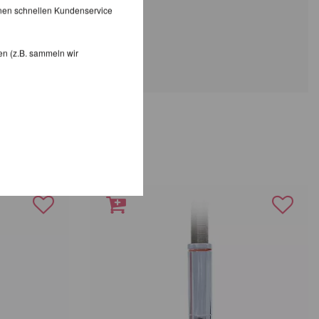
inen schnellen Kundenservice
en (z.B. sammeln wir
RKE