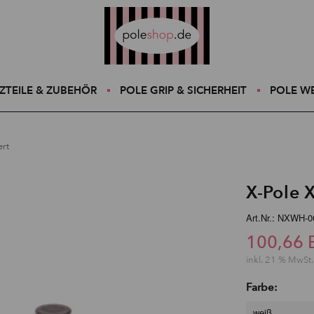
Poleshop.de
ZTEILE & ZUBEHÖR
POLE GRIP & SICHERHEIT
POLE W
ert
X-Pole 
Art.Nr.: NXWH-
100,66 
inkl. 21 % MwSt.
Farbe:
weiß