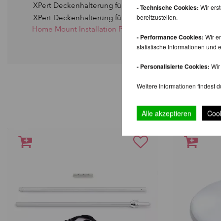
XPert Deckenhalterung für gerade Decken
8 cm
- Technische Cookies:
Wir ers
bereitzustellen.
XPert Deckenhalterung für schräge Decken
~10,5 cm
Home Mount Installation PDF herunterladen
- Performance Cookies:
Wir er
statistische Informationen un
- Personalisierte Cookies:
Wir 
Weitere Informationen findest d
W
Alle akzeptieren
Cook