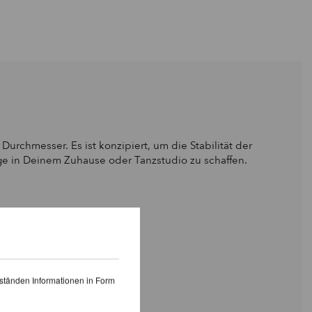
rchmesser. Es ist konzipiert, um die Stabilität der
ge in Deinem Zuhause oder Tanzstudio zu schaffen.
d 4 cm kürzer:
ständen Informationen in Form