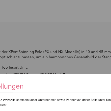
 der XPert Spinning Pole (PX und NX-Modelle) in 40 und 45 mm Du
e optisch anzupassen, um ein harmonisches Gesamtbild der Stan
Top Insert Unit.
n, aber KEINE XP- oder SPORT-Modelle.
ellungen
kürzer, bzw. eine Pro X-Pert und XPert (NXN - Version 2021) wir
de Webseite sammeln unser Unternehmen sowie Partner von dritter Seite unter Um
cken: