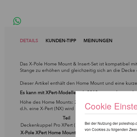
DETAILS
KUNDEN-TIPP
MEINUNGEN
Das X-Pole Home Mount & Insert-Set ist kompatibel mit
Stange zu erhöhen und gleichzeitig sich an die Deck
Dieser Artikel enthält den Home Mount und eine kurze 
Es kann mit XPert-Modellen ab 2012 verwendet werde
Höhe des Home Mounts: 2 cm,
Cookie Einst
d.h. eine X-Pert (NX) wird durch den Home Mount 6 cm 
Teil
Höhe
Bei der Nutzung der poleshop.
Deckenkuppel Pro XPert (PX) / XPert (NXN)
6 cm
von Cookies zu folgenden Zwe
X-Pole XPert Home Mount & Insert
2 cm