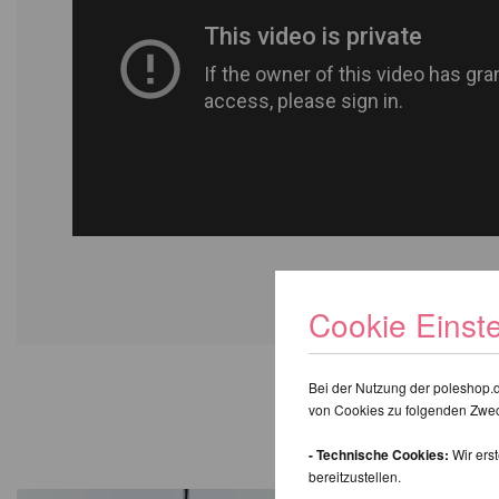
Cookie Einst
Bei der Nutzung der poleshop.
WIR EMP
von Cookies zu folgenden Zwe
- Technische Cookies:
Wir ers
bereitzustellen.