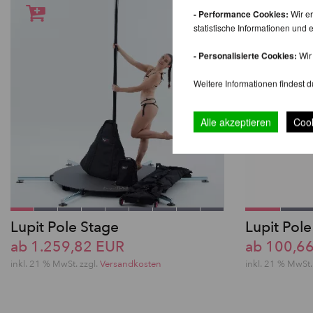
- Performance Cookies:
Wir er
statistische Informationen un
- Personalisierte Cookies:
Wir 
Weitere Informationen findest d
Alle akzeptieren
Cook
Lupit Pole Stage
Lupit Pol
ab 1.259,82 EUR
ab 100,6
inkl. 21 % MwSt. zzgl.
Versandkosten
inkl. 21 % MwSt.