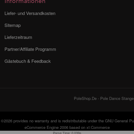
Informationen
Liefer- und Versandkosten
Sitemap
Lieferzeitraum
Partner/Affiliate Programm
Gästebuch & Feedback
PoleShop.De - Pole Dance Stangen
©2026 provides no warranty and is redistributable under the
GNU General Pub
eCommerce Engine 2006 based on
xt:Commerce
Parse Time: 0.039s