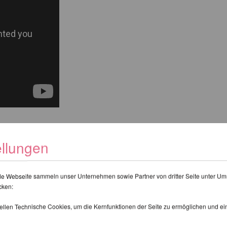
ellungen
de Webseite sammeln unser Unternehmen sowie Partner von dritter Seite unter Um
FEHLEN IHNEN NOCH FOLGENDE 
cken:
tellen Technische Cookies, um die Kernfunktionen der Seite zu ermöglichen und e