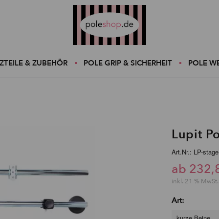
Poleshop.de
ZTEILE & ZUBEHÖR
POLE GRIP & SICHERHEIT
POLE W
Lupit Po
Art.Nr.: LP-stag
ab 232,
inkl. 21 % MwSt.
Art:
kurze Beine