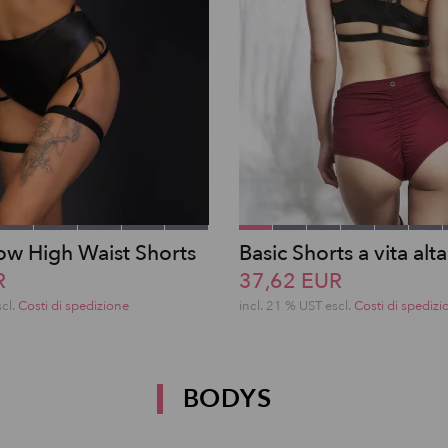
w High Waist Shorts
Basic Shorts a vita alt
R
37,62 EUR
scl.
Costi di spedizione
incl. 21 % UST escl.
Costi di spedizi
BODYS