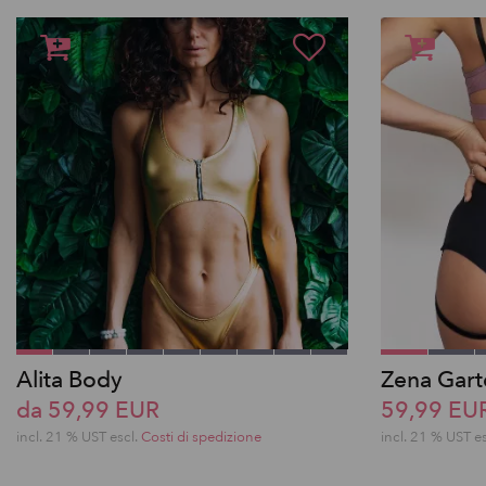
Alita Body
Zena Gart
da 59,99 EUR
59,99 EU
incl. 21 % UST escl.
Costi di spedizione
incl. 21 % UST e