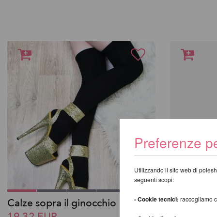
Preferenze pe
Utilizzando il sito web di polesh
seguenti scopi:
- Cookie tecnici:
raccogliamo coo
Calze sopra il ginocchio
Melia Bod
19,32 EUR
42,71 EU