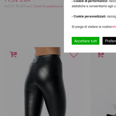
- Cookie di performance:
racco
statistiche e consentiamo agli 
incl. 21 % UST escl.
Costi di spedizione
incl. 21 % UST e
- Cookie personalizzati:
raccogl
Si prega di visitare la nostra
Inf
Accettare tutti
Prefer