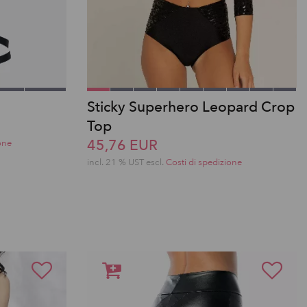
Sticky Superhero Leopard Crop
Top
45,76 EUR
one
incl. 21 % UST escl.
Costi di spedizione