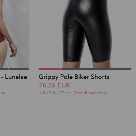
a - Lunalae
Grippy Pole Biker Shorts
76,26 EUR
one
incl. 21 % UST escl.
Costi di spedizione