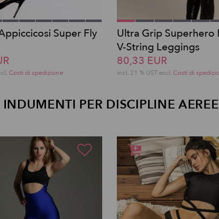
Appiccicosi Super Fly
Ultra Grip Superhero
V-String Leggings
UR
80,33 EUR
scl.
Costi di spedizione
incl. 21 % UST escl.
Costi di spedizi
INDUMENTI PER DISCIPLINE AEREE