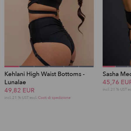
Kehlani High Waist Bottoms -
Sasha Meo
Lunalae
45,76 EU
49,82 EUR
incl. 21 % UST e
incl. 21 % UST escl.
Costi di spedizione