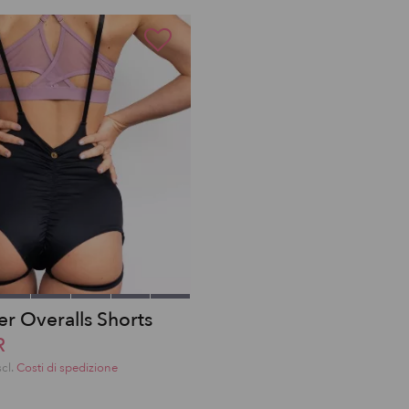
er Overalls Shorts
R
scl.
Costi di spedizione