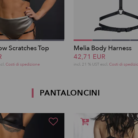
w Scratches Top
Melia Body Harness
R
42,71 EUR
scl.
Costi di spedizione
incl. 21 % UST escl.
Costi di spedizi
PANTALONCINI