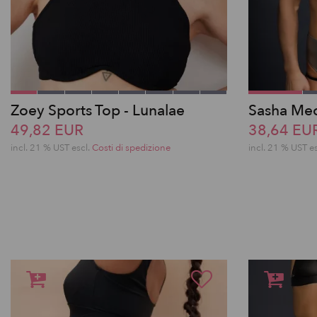
Zoey Sports Top - Lunalae
Sasha Meo
49,82 EUR
38,64 EU
incl. 21 % UST escl.
Costi di spedizione
incl. 21 % UST e