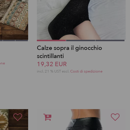
Calze sopra il ginocchio
scintillanti
19,32 EUR
one
incl. 21 % UST escl.
Costi di spedizione