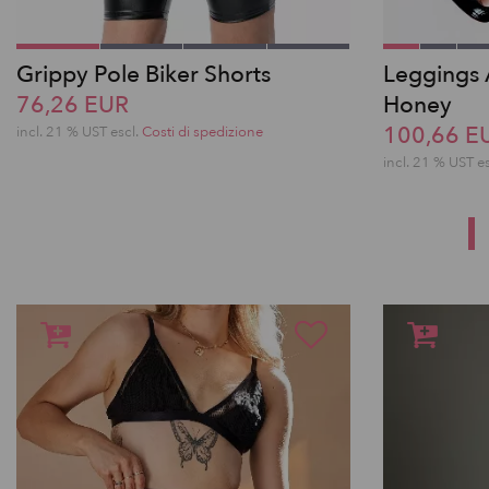
Grippy Pole Biker Shorts
Leggings 
76,26 EUR
Honey
100,66 E
incl. 21 % UST escl.
Costi di spedizione
incl. 21 % UST e