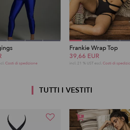
gings
Frankie Wrap Top
R
39,66 EUR
scl.
Costi di spedizione
incl. 21 % UST escl.
Costi di spedizi
TUTTI I VESTITI