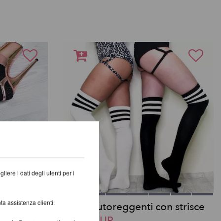
iere i dati degli utenti per i
ta assistenza clienti.
io
Calze autoreggenti con strisce
19,32 EUR