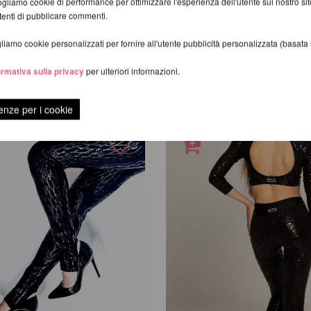
gliamo cookie di performance per ottimizzare l'esperienza dell'utente sul nostro s
19,32 EUR
utenti di pubblicare commenti.
scl.
Costi di spedizione
incl. 21 % UST escl.
Costi di spedizi
iamo cookie personalizzati per fornire all'utente pubblicità personalizzata (basata su
ormativa sulla privacy
per ulteriori informazioni.
LEGGINGS
enze per i cookie