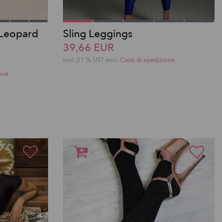
 Leopard
Sling Leggings
39,66 EUR
incl. 21 % UST escl.
Costi di spedizione
one