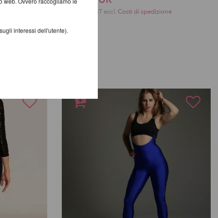
ito web. Ovvero raccogliamo le
incl. 21 % UST escl.
Costi di spedizione
one
gli interessi dell'utente).