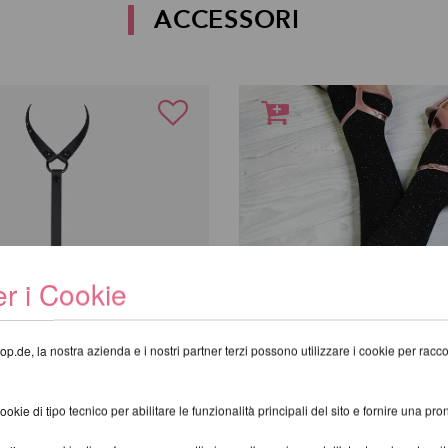
ACCESSORI
r i Cookie
op.de, la nostra azienda e i nostri partner terzi possono utilizzare i cookie per raccogl
kie di tipo tecnico per abilitare le funzionalità principali del sito e fornire una pron
y Harness
Calze sopra il ginocch
R
scintillanti