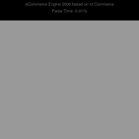
eCommerce Engine 2006 based on
xt:Commerce
Parse Time: 0.017s