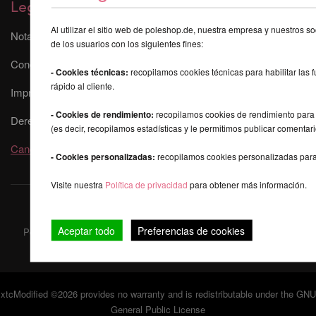
Legal
Al utilizar el sitio web de poleshop.de, nuestra empresa y nuestros s
Nota de privacidad
de los usuarios con los siguientes fines:
Condiciones de uso
- Cookies técnicas:
recopilamos cookies técnicas para habilitar las f
rápido al cliente.
Impresum
- Cookies de rendimiento:
recopilamos cookies de rendimiento para o
Derecho de revocación
(es decir, recopilamos estadísticas y le permitimos publicar comentari
Cancelar contrato
- Cookies personalizadas:
recopilamos cookies personalizadas para
Visite nuestra
Política de privacidad
para obtener más información.
Aceptar todo
Preferencias de cookies
PoleShop.De - Pole Dance Stangen, Pole Dancing Equipment und
Sport- und Fitness Kleidung © 2010 - 2026
xtcModified
©2026 provides no warranty and is redistributable under the
GNU
General Public License